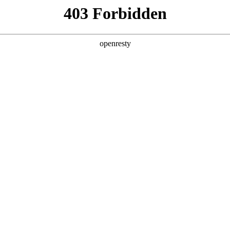
CR Home
华润网群
首页
关于我们
产品与方案
制造与服务
车