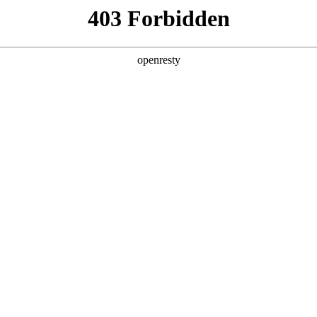
CR Home
华润网群
首页
关于我们
产品与方案
制造与服务
车驱动方案
首